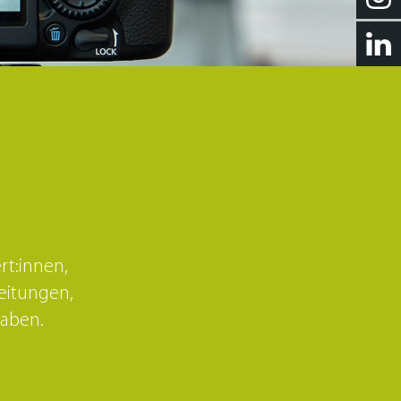
inweise
rt:innen,
eitungen,
haben.