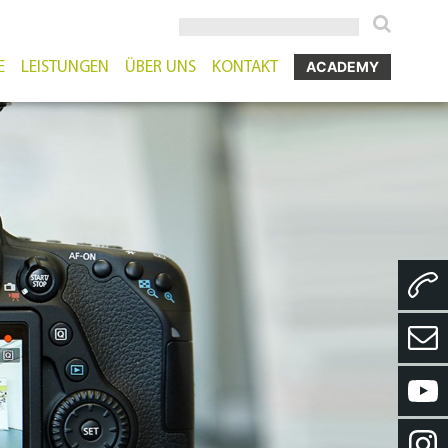
ACADEMY
E
LEISTUNGEN
ÜBER UNS
KONTAKT
itekten & Planer
International
Veranstaltungen
lleitung & Lehrer
Aktuelles
Mediathek
lträger
Hohenloher vor Ort
atschulen
Karriere
er
Firmenhistorie
nte
Mintspace-Schulpreis
und Bildmaterial