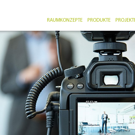
RAUMKONZEPTE
PRODUKTE
PROJEKT
Mintspace
Mediensysteme
für Arch
Fly One®
Lernlandschaft
für Schu
medienBuddy®
Lernlabor NAWIS®
für Schu
Abzüge
Makerspace
für Priv
Visuelle Ausstattung
Lernraum
Infocent
Aufbewahrung
Dokume
Fachraum
Arbeitsplatzsysteme
Video- 