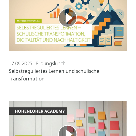
17.09.2025 | Bildungslunch
auf der Website zur Verfügung stellen. Wie zum Beispiel YouTube
Selbstreguliertes Lernen und schulische
Transformation